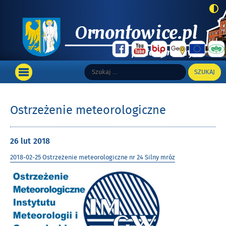
Top
Szukaj:
Wyszukiwarka
Portal informacyjny Gminy Ornontowice
Main
OTWÓRZ
MENU
GŁÓWNE
Ostrzeżenie meteorologiczne
Opublikowano
26 lut
2018
w
2018-02-25 Ostrzeżenie meteorologiczne nr 24 Silny mróz
dniu