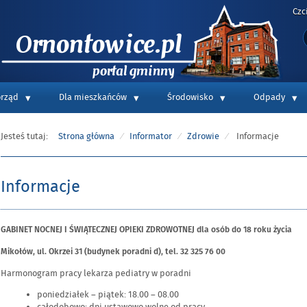
Czc
S
Portal informacyjny Gminy Ornontowice
rząd
Dla mieszkańców
Środowisko
Odpady
Jesteś tutaj:
Strona główna
Informator
Zdrowie
Informacje
Informacje
GABINET NOCNEJ I ŚWIĄTECZNEJ OPIEKI ZDROWOTNEJ dla osób do 18 roku życia
Mikołów, ul. Okrzei 31 (budynek poradni d), tel. 32 325 76 00
Harmonogram pracy lekarza pediatry w poradni
poniedziałek – piątek: 18.00 – 08.00