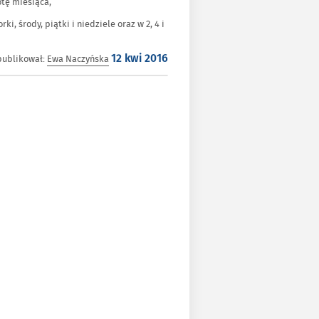
botę miesiąca,
rki, środy, piątki i niedziele oraz w 2, 4 i
Opublikowano
ublikował:
Ewa Naczyńska
12 kwi 2016
w
dniu