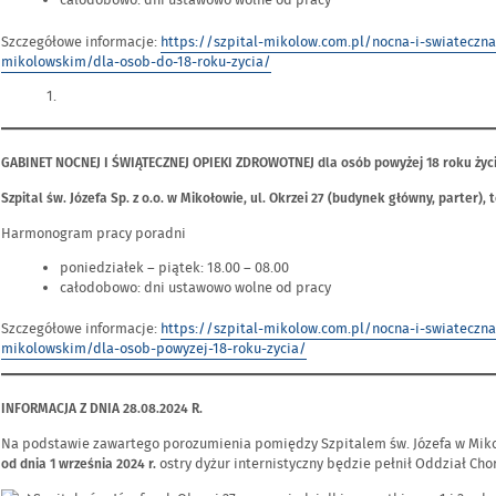
całodobowo: dni ustawowo wolne od pracy
Szczegółowe informacje:
https://szpital-mikolow.com.pl/nocna-i-swiateczn
mikolowskim/dla-osob-do-18-roku-zycia/
GABINET NOCNEJ I ŚWIĄTECZNEJ OPIEKI ZDROWOTNEJ dla osób powyżej 18 roku życ
Szpital św. Józefa Sp. z o.o. w Mikołowie, ul. Okrzei 27 (budynek główny, parter), t
Harmonogram pracy poradni
poniedziałek – piątek: 18.00 – 08.00
całodobowo: dni ustawowo wolne od pracy
Szczegółowe informacje:
https://szpital-mikolow.com.pl/nocna-i-swiateczn
mikolowskim/dla-osob-powyzej-18-roku-zycia/
INFORMACJA Z DNIA 28.08.2024 R.
Na podstawie zawartego porozumienia pomiędzy Szpitalem św. Józefa w Miko
ostry dyżur internistyczny będzie pełnił Oddział Ch
od dnia 1 września 2024 r.