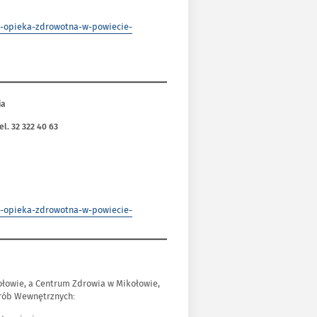
a-opieka-zdrowotna-w-powiecie-
ia
el. 32 322 40 63
a-opieka-zdrowotna-w-powiecie-
łowie, a Centrum Zdrowia w Mikołowie,
orób Wewnętrznych: