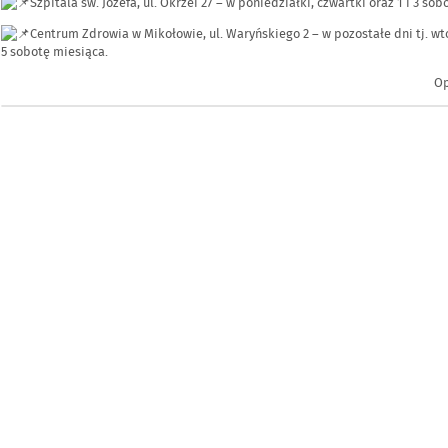
Szpitala św. Józefa, ul. Okrzei 27 – w poniedziałki, czwartki oraz 1 i 3 so
Centrum Zdrowia w Mikołowie, ul. Waryńskiego 2 – w
pozostałe dni tj. wto
5 sobotę miesiąca.
Op