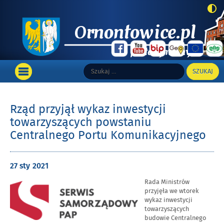
Top
Szukaj:
Wyszukiwarka
Portal informacyjny Gminy Ornontowice
Main
OTWÓRZ
MENU
GŁÓWNE
Rząd przyjął wykaz inwestycji
towarzyszących powstaniu
Centralnego Portu Komunikacyjnego
Opublikowano
27 sty
2021
w
Rada Ministrów
dniu
przyjęła we wtorek
wykaz inwestycji
towarzyszących
budowie Centralnego