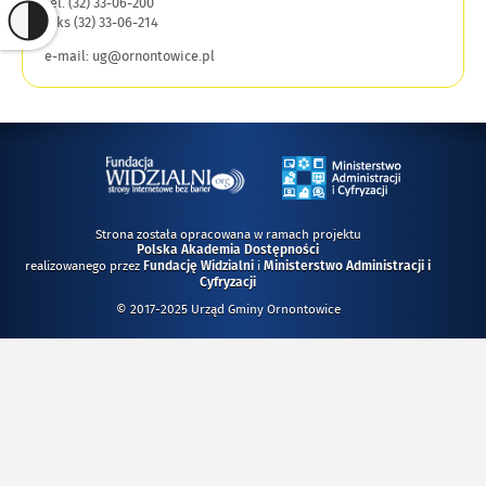
tel. (32) 33-06-200
faks (32) 33-06-214
e-mail: ug@ornontowice.pl
Strona została opracowana w ramach projektu
Polska Akademia Dostępności
realizowanego przez
i
Fundację Widzialni
Ministerstwo Administracji i
Cyfryzacji
© 2017-2025 Urząd Gminy Ornontowice