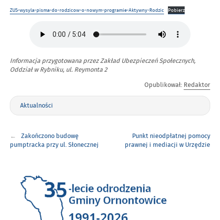
ZUS-wysyla-pisma-do-rodzicow-o-nowym-programie-Aktywny-Rodzic
Pobierz
Informacja przygotowana przez Zakład Ubezpieczeń Społecznych,
Oddział w Rybniku, ul. Reymonta 2
Opublikował:
Redaktor
Aktualności
Nawigacja
Zakończono budowę
Punkt nieodpłatnej pomocy
wpisu
pumptracka przy ul. Słonecznej
prawnej i mediacji w Urzędzie
Gminy w Ornontowicach będzie
nieczynny 16 sierpnia