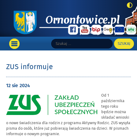
Top
Szukaj:
Wyszukiwarka
Portal informacyjny Gminy Ornontowice
Main
OTWÓRZ
MENU
GŁÓWNE
ZUS informuje
Opublikowano
12 sie
2024
w
Od 1
dniu
października
tego roku
będzie można
składać wnioski
o nowe świadczenia dla rodzin z programu Aktywny Rodzic. ZUS wysyła
pisma do osób, które już pobierają świadczenia na dzieci. W pismach
informuje o nowym programie.