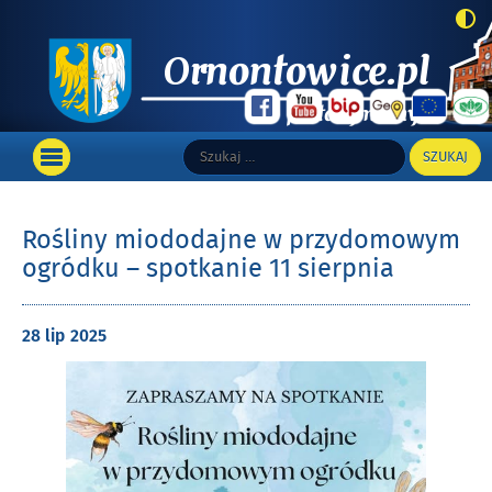
Top
Szukaj:
Wyszukiwarka
Portal informacyjny Gminy Ornontowice
Main
OTWÓRZ
MENU
GŁÓWNE
Rośliny miododajne w przydomowym
ogródku – spotkanie 11 sierpnia
Opublikowano
28 lip
2025
w
dniu