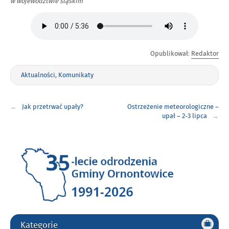
w województwie śląskim
Opublikował:
Redaktor
Aktualności
,
Komunikaty
Nawigacja
Jak przetrwać upały?
Ostrzeżenie meteorologiczne –
wpisu
upał – 2-3 lipca
Kategorie