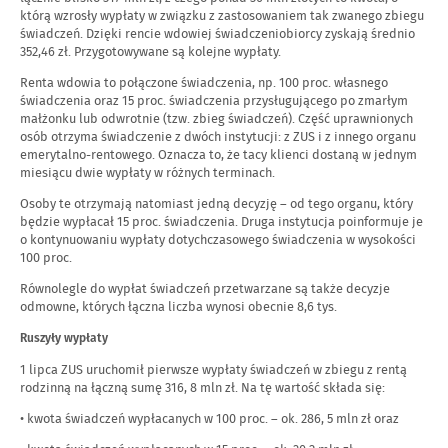
którą wzrosły wypłaty w związku z zastosowaniem tak zwanego zbiegu
świadczeń. Dzięki rencie wdowiej świadczeniobiorcy zyskają średnio
352,46 zł. Przygotowywane są kolejne wypłaty.
Renta wdowia to połączone świadczenia, np. 100 proc. własnego
świadczenia oraz 15 proc. świadczenia przysługującego po zmarłym
małżonku lub odwrotnie (tzw. zbieg świadczeń). Część uprawnionych
osób otrzyma świadczenie z dwóch instytucji: z ZUS i z innego organu
emerytalno-rentowego. Oznacza to, że tacy klienci dostaną w jednym
miesiącu dwie wypłaty w różnych terminach.
Osoby te otrzymają natomiast jedną decyzję – od tego organu, który
będzie wypłacał 15 proc. świadczenia. Druga instytucja poinformuje je
o kontynuowaniu wypłaty dotychczasowego świadczenia w wysokości
100 proc.
Równolegle do wypłat świadczeń przetwarzane są także decyzje
odmowne, których łączna liczba wynosi obecnie 8,6 tys.
Ruszyły wypłaty
1 lipca ZUS uruchomił pierwsze wypłaty świadczeń w zbiegu z rentą
rodzinną na łączną sumę 316, 8 mln zł. Na tę wartość składa się:
• kwota świadczeń wypłacanych w 100 proc. – ok. 286, 5 mln zł oraz