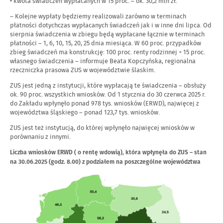
• kwota świadczeń wypłacanych w 15 proc. – ok. 30,2 mln zł.
– Kolejne wypłaty będziemy realizowali zarówno w terminach
płatności dotychczas wypłacanych świadczeń jak i w inne dni lipca. Od
sierpnia świadczenia w zbiegu będą wypłacane łącznie w terminach
płatności – 1, 6, 10, 15, 20, 25 dnia miesiąca. W 60 proc. przypadków
zbieg świadczeń ma konstrukcję: 100 proc. renty rodzinnej + 15 proc.
własnego świadczenia – informuje Beata Kopczyńska, regionalna
rzeczniczka prasowa ZUS w województwie ślaskim.
ZUS jest jedną z instytucji, które wypłacają te świadczenia – obsłuży
ok. 90 proc. wszystkich wniosków. Od 1 stycznia do 30 czerwca 2025 r.
do Zakładu wpłynęło ponad 978 tys. wniosków (ERWD), najwięcej z
województwa śląskiego – ponad 123,7 tys. wniosków.
ZUS jest też instytucją, do której wpłynęło najwięcej wniosków w
porównaniu z innymi.
Liczba wniosków ERWD ( o rentę wdowią), która wpłynęła do ZUS – stan
na 30.06.2025 (godz. 8.00) z podziałem na poszczególne województwa