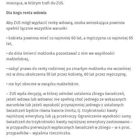
miesiąca, w którym trafi do ZUS.
Dla kogo renta wdowia
Aby ZUS mógł wypłacić rentę wdowią, osoba wnioskująca powinna
spełnić łącznie wszystkie warunki:
• kobieta powinna mieć co najmniej 60 lat, a mężczyzna co najmniej 65
lat,
• do dnia śmierci małżonka pozostawać z nim we wspólności
małżeńskiej,
• nabyć prawo do renty rodzinnej po zmarłym małżonku nie wcześniej
niż w dniu ukończenia 55 lat przez kobietę, 60 lat przez mężczyznę,
• nie być obecnie w związku małżeńskim.
– ZUS wyda decyzję, w której odmówi ustalenia zbiegu świadczeń,
jeżeli wdowa lub wdowiec nie spełnią choć jednego ze wskazanych
warunków lub jeżeli wysokość przynajmniej jednego z ustalonych
świadczeń będzie równa kwocie limitu, tj. trzykrotności kwoty
najniższej emerytury, lub ją przekroczy. Ograniczenie wysokości sumy
świadczeń do trzykrotności kwoty najniższej emerytury zastosowano –
w przypadku pierwszych wypłaconych świadczeń w zbiegu – w 4 proc.
przypadków – wyjaśnia rzeczniczka.