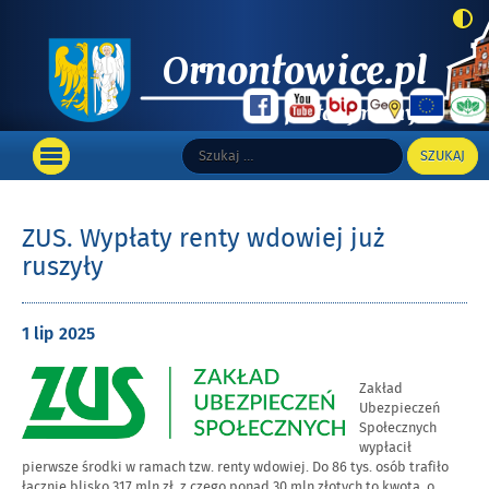
Top
Szukaj:
Wyszukiwarka
Portal informacyjny Gminy Ornontowice
Main
OTWÓRZ
MENU
GŁÓWNE
ZUS. Wypłaty renty wdowiej już
ruszyły
Opublikowano
1 lip
2025
w
dniu
Zakład
Ubezpieczeń
Społecznych
wypłacił
pierwsze środki w ramach tzw. renty wdowiej. Do 86 tys. osób trafiło
łącznie blisko 317 mln zł, z czego ponad 30 mln złotych to kwota, o