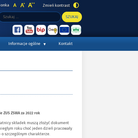
ionka
Zmień kontrast
PORTAL GMINY
zukaj:
Wyszukiwarka
-
ORNONTOWICE
ZUS
INFORMUJE
Informacje ogólne
Kontakt
ie ZUS ZSWA za 2022 rok
płatnicy składek muszą złożyć dokument
biegłym roku choć jeden dzień pracowały
 o szczególnym charakterze.