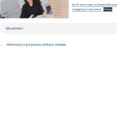
do-31-marca-czas-na-zlozenie-formul
szczegolnych-warunkach
Pobierz
Aktualności
Nawigacja
Informacja o przyznaniu dotacji celowej
wpisu