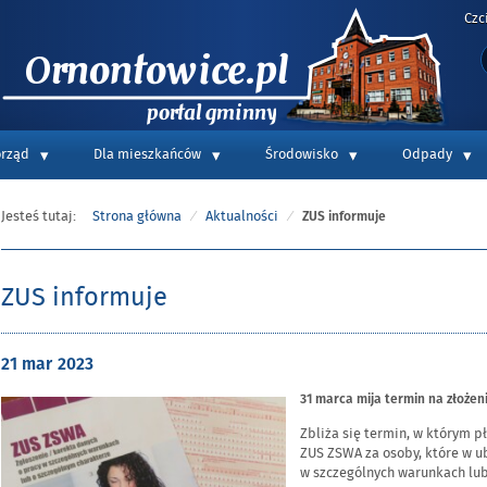
Czc
S
Portal informacyjny Gminy Ornontowice
rząd
Dla mieszkańców
Środowisko
Odpady
Jesteś tutaj:
Strona główna
Aktualności
ZUS informuje
ZUS informuje
Opublikowano
21 mar
2023
w
dniu
31 marca mija termin na złożen
Zbliża się termin, w którym 
ZUS ZSWA za osoby, które w u
w szczególnych warunkach lub