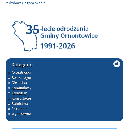
Mikołowskiego w skacie
Kategorie
Aktualności
Bez kategorii
Górnictwo
Komunikaty
Konkursy
Konsultacje
Rolnictwo
Szkolenia
Wydarzenia