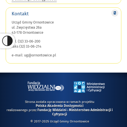
Kontakt
Urząd Gminy Ornontowice
ul. Zwycięstwa 26a
43-178 Ornontowice
tel. (32) 33-06-200
faks (32) 33-06-214
e-mail: ug@ornontowice.pl
Strona została opracowana w ramach projektu
Polska Akademia Dostępności
realizowanego przez
i
Fundację Widzialni
Ministerstwo Administracji i
Cyfryzacji
© 2017-2025 Urząd Gminy Ornontowice