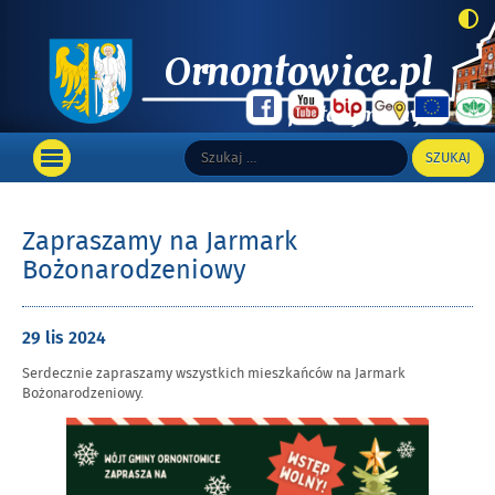
Top
Szukaj:
Wyszukiwarka
Portal informacyjny Gminy Ornontowice
Main
OTWÓRZ
MENU
GŁÓWNE
Zapraszamy na Jarmark
Bożonarodzeniowy
Opublikowano
29 lis
2024
w
Serdecznie zapraszamy wszystkich mieszkańców na Jarmark
dniu
Bożonarodzeniowy.